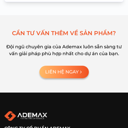
C
Ầ
N
T
Ư
V
Ấ
N
T
H
Ê
M
V
Ề
S
Ả
N
P
H
Ẩ
M
?
Đội ngũ chuyên gia của Ademax luôn sẵn sàng tư
vấn giải pháp phù hợp nhất cho dự án của bạn.
LIÊN HỆ NGAY