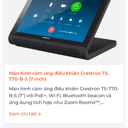
Màn hình cảm ứng điều khiển Crestron TS-
770-B-S (7 inch)
Màn hình cảm ứng điều khiển Crestron TS-770-
B-S (7″) với PoE+, Wi-Fi, Bluetooth beacon và
ứng dụng tích hợp như Zoom Rooms™,
Sonos®, lịch phòng – giải pháp điều khiển...
Xem chi tiết