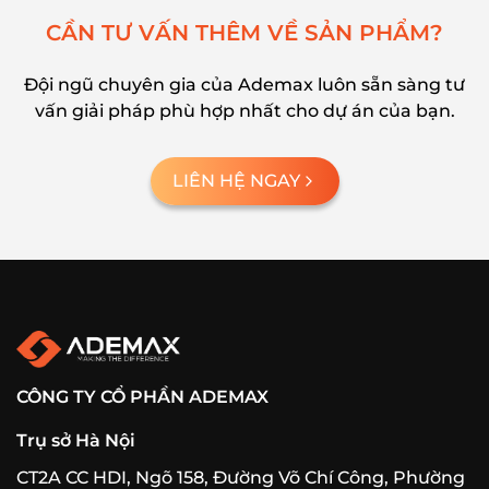
C
Ầ
N
T
Ư
V
Ấ
N
T
H
Ê
M
V
Ề
S
Ả
N
P
H
Ẩ
M
?
Đội ngũ chuyên gia của Ademax luôn sẵn sàng tư
vấn giải pháp phù hợp nhất cho dự án của bạn.
LIÊN HỆ NGAY
CÔNG TY CỔ PHẦN ADEMAX
Trụ sở Hà Nội
CT2A CC HDI, Ngõ 158, Đường Võ Chí Công, Phường