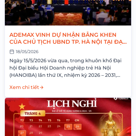
ADEMAX VINH DỰ NHẬN BẰNG KHEN
CỦA CHỦ TỊCH UBND TP. HÀ NỘI TẠI ĐẠI
HỘI HANOIBA IX
18/05/2026
Ngày 15/5/2026 vừa qua, trong khuôn khổ Đại
hội Đại biểu Hội Doanh nghiệp trẻ Hà Nội
(HANOIBA) lần thứ IX, nhiệm kỳ 2026 – 2031,
Công ty Cổ phần...
Xem chi tiết