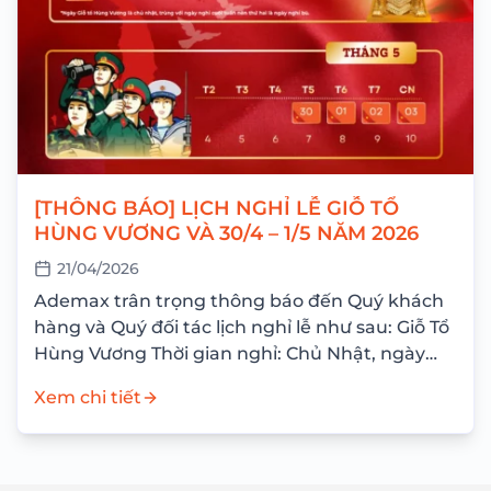
[THÔNG BÁO] LỊCH NGHỈ LỄ GIỖ TỔ
HÙNG VƯƠNG VÀ 30/4 – 1/5 NĂM 2026
21/04/2026
Ademax trân trọng thông báo đến Quý khách
hàng và Quý đối tác lịch nghỉ lễ như sau: Giỗ Tổ
Hùng Vương Thời gian nghỉ: Chủ Nhật, ngày
26/04/2026 Nghỉ bù: Thứ Hai,...
Xem chi tiết