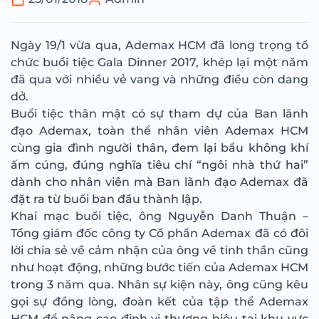
Ngày 19/1 vừa qua, Ademax HCM đã long trọng tổ
chức buổi tiệc Gala Dinner 2017, khép lại một năm
đã qua với nhiều vẻ vang và những điều còn dang
dở.
Buổi tiệc thân mật có sự tham dự của Ban lãnh
đạo Ademax, toàn thể nhân viên Ademax HCM
cùng gia đình người thân, đem lại bầu không khí
ấm cúng, đúng nghĩa tiêu chí “ngôi nhà thứ hai”
dành cho nhân viên mà Ban lãnh đạo Ademax đã
đặt ra từ buổi ban đầu thành lập.
Khai mạc buổi tiệc, ông Nguyễn Danh Thuận –
Tổng giám đốc công ty Cổ phần Ademax đã có đôi
lời chia sẻ về cảm nhận của ông về tinh thần cũng
như hoạt động, những bước tiến của Ademax HCM
trong 3 năm qua. Nhân sự kiện này, ông cũng kêu
gọi sự đồng lòng, đoàn kết của tập thể Ademax
HCM để nâng cao định vị thương hiệu tại khu vực