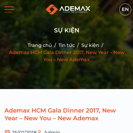
EN
SỰ KIỆN
Trang chủ
/
Tin tức
/
Sự kiện
/
Ademax HCM Gala Dinner 2017, New Year – New
You – New Ademax
Ademax HCM Gala Dinner 2017, New
Year – New You – New Ademax
25/01/2018
Admin