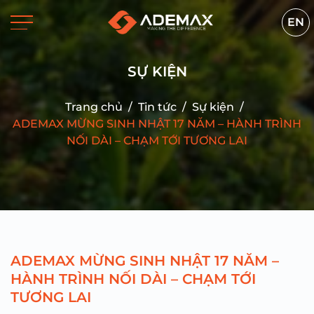
EN
SỰ KIỆN
Trang chủ
/
Tin tức
/
Sự kiện
/
ADEMAX MỪNG SINH NHẬT 17 NĂM – HÀNH TRÌNH
NỐI DÀI – CHẠM TỚI TƯƠNG LAI
ADEMAX MỪNG SINH NHẬT 17 NĂM –
HÀNH TRÌNH NỐI DÀI – CHẠM TỚI
TƯƠNG LAI