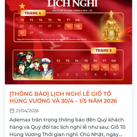
[THÔNG BÁO] LỊCH NGHỈ LỄ GIỖ TỔ
HÙNG VƯƠNG VÀ 30/4 – 1/5 NĂM 2026
21/04/2026
Ademax trân trọng thông báo đến Quý khách
hàng và Quý đối tác lịch nghỉ lễ như sau: Giỗ Tổ
Hùng Vương Thời gian nghỉ: Chủ Nhật, ngày