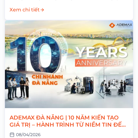
26/04/2026 Nghỉ bù: Thứ Hai,...
Xem chi tiết
ADEMAX ĐÀ NẴNG | 10 NĂM KIẾN TẠO
GIÁ TRỊ – HÀNH TRÌNH TỪ NIỀM TIN ĐẾN
THÀNH CÔNG
08/04/2026