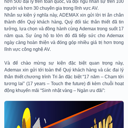
hơn 500 đại lý trên toàn quốc, và đội ngũ nhân sự trên 100
người và hơn 30 chuyên gia trong lĩn
h vực AV.
Nhân sự kiện ý nghĩa này, ADEMAX xin gửi lời tri ân chân
thành đến Quý khách hàng, Quý đối tác thân thiết đã tin
tưởng, lựa chọn và đồng hành cùng Ademax trong suốt 17
năm qua. Sự ủng hộ to lớn đó đã tiếp sức cho Ademax
ngày càng hoàn thiện và đóng góp nhiều giá trị hơn trong
lĩnh vực công nghệ AV.
Và để chào mừng sự kiện đặc biệt quan trọng này,
Ademax xin gửi tới toàn thể Quý khách hàng và các đại lý
thân thiết chương trình Tri ân đặc biệt “17 năm – Chạm tới
tương lai” (17 years – Touch the future) đi kèm chuỗi hoạt
động khuyến mãi “Sinh nhật vàng – Ngàn ưu đãi”: