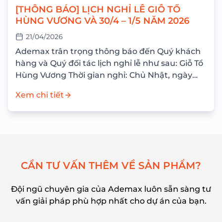
[THÔNG BÁO] LỊCH NGHỈ LỄ GIỖ TỔ
HÙNG VƯƠNG VÀ 30/4 – 1/5 NĂM 2026
21/04/2026
Ademax trân trọng thông báo đến Quý khách
hàng và Quý đối tác lịch nghỉ lễ như sau: Giỗ Tổ
Hùng Vương Thời gian nghỉ: Chủ Nhật, ngày
26/04/2026 Nghỉ bù: Thứ Hai,...
Xem chi tiết
C
Ầ
N
T
Ư
V
Ấ
N
T
H
Ê
M
V
Ề
S
Ả
N
P
H
Ẩ
M
?
Đội ngũ chuyên gia của Ademax luôn sẵn sàng tư
vấn giải pháp phù hợp nhất cho dự án của bạn.