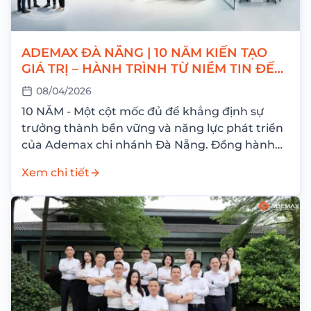
ADEMAX ĐÀ NẴNG | 10 NĂM KIẾN TẠO
GIÁ TRỊ – HÀNH TRÌNH TỪ NIỀM TIN ĐẾN
THÀNH CÔNG
08/04/2026
10 NĂM - Một cột mốc đủ để khẳng định sự
trưởng thành bền vững và năng lực phát triển
của Ademax chi nhánh Đà Nẵng. Đồng hành
cùng hành...
Xem chi tiết