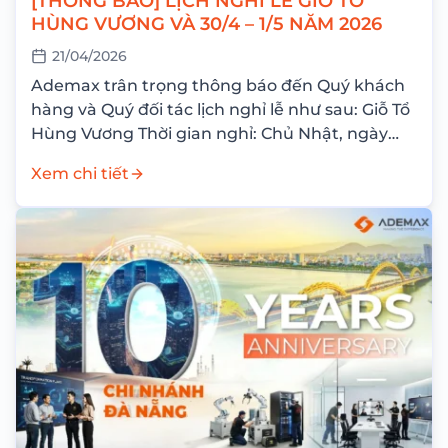
[THÔNG BÁO] LỊCH NGHỈ LỄ GIỖ TỔ
HÙNG VƯƠNG VÀ 30/4 – 1/5 NĂM 2026
21/04/2026
Ademax trân trọng thông báo đến Quý khách
hàng và Quý đối tác lịch nghỉ lễ như sau: Giỗ Tổ
Hùng Vương Thời gian nghỉ: Chủ Nhật, ngày
26/04/2026 Nghỉ bù: Thứ Hai,...
Xem chi tiết