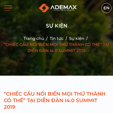
EN
SỰ KIỆN
Trang chủ
/
Tin tức
/
Sự kiện
/
“CHIẾC CẦU NỐI BIẾN MỌI THỨ THÀNH CÓ THỂ” TẠI
DIỄN ĐÀN I4.0 SUMMIT 2019
“CHIẾC CẦU NỐI BIẾN MỌI THỨ THÀNH
CÓ THỂ” TẠI DIỄN ĐÀN I4.0 SUMMIT
2019