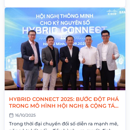
HYBRID CONNECT 2025: BƯỚC ĐỘT PHÁ
TRONG MÔ HÌNH HỘI NGHỊ & CỘNG TÁC
TOÀN CẦU
16/10/2025
Trong thời đại chuyển đổi số diễn ra mạnh mẽ,