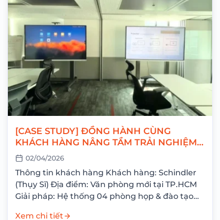
[CASE STUDY] ĐỒNG HÀNH CÙNG
KHÁCH HÀNG NÂNG TẦM TRẢI NGHIỆM
ĐÀO TẠO & HỘI HỌP VỚI HUAWEI
02/04/2026
IDEAHUB S2
Thông tin khách hàng Khách hàng: Schindler
(Thụy Sĩ) Địa điểm: Văn phòng mới tại TP.HCM
Giải pháp: Hệ thống 04 phòng họp & đào tạo
tích hợp HUAWEI IdeaHub S2 Vừa...
Xem chi tiết