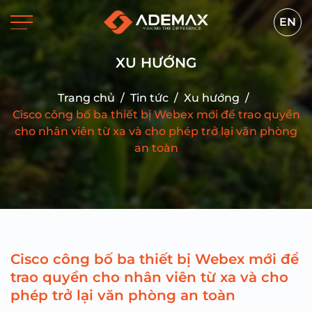
EN
XU HƯỚNG
Trang chủ
/
Tin tức
/
Xu hướng
/
Cisco công bố ba thiết bị Webex mới để trao quyền
cho nhân viên từ xa và cho phép trở lại văn phòng
an toàn
Cisco công bố ba thiết bị Webex mới để
trao quyền cho nhân viên từ xa và cho
phép trở lại văn phòng an toàn