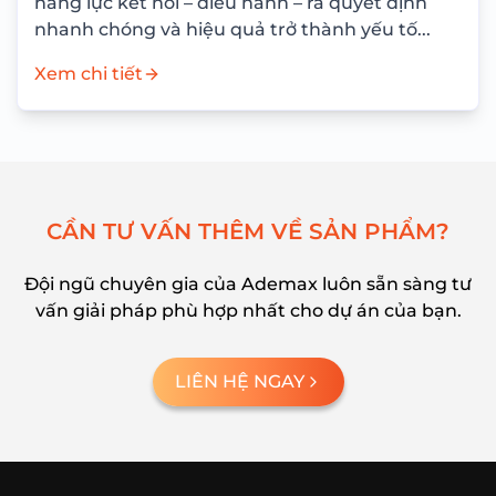
năng lực kết nối – điều hành – ra quyết định
nhanh chóng và hiệu quả trở thành yếu tố...
Xem chi tiết
C
Ầ
N
T
Ư
V
Ấ
N
T
H
Ê
M
V
Ề
S
Ả
N
P
H
Ẩ
M
?
Đội ngũ chuyên gia của Ademax luôn sẵn sàng tư
vấn giải pháp phù hợp nhất cho dự án của bạn.
LIÊN HỆ NGAY