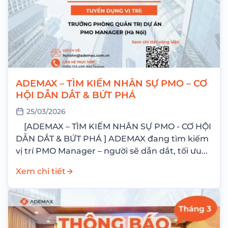
ADEMAX – TÌM KIẾM NHÂN SỰ PMO – CƠ
HỘI DẪN DẮT & BỨT PHÁ
25/03/2026
[ADEMAX – TÌM KIẾM NHÂN SỰ PMO - CƠ HỘI
DẪN DẮT & BỨT PHÁ ] ADEMAX đang tìm kiếm
vị trí PMO Manager – người sẽ dẫn dắt, tối ưu...
Xem chi tiết