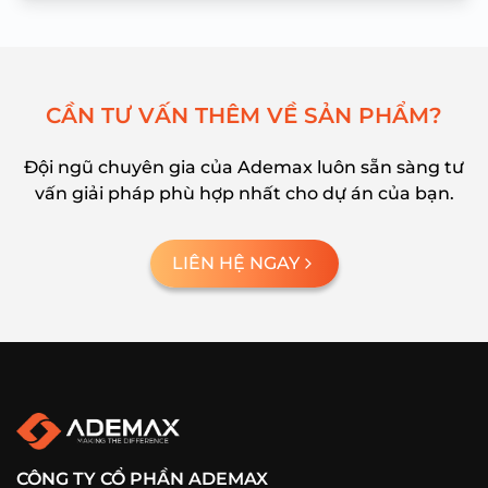
C
Ầ
N
T
Ư
V
Ấ
N
T
H
Ê
M
V
Ề
S
Ả
N
P
H
Ẩ
M
?
Đội ngũ chuyên gia của Ademax luôn sẵn sàng tư
vấn giải pháp phù hợp nhất cho dự án của bạn.
LIÊN HỆ NGAY
CÔNG TY CỔ PHẦN ADEMAX