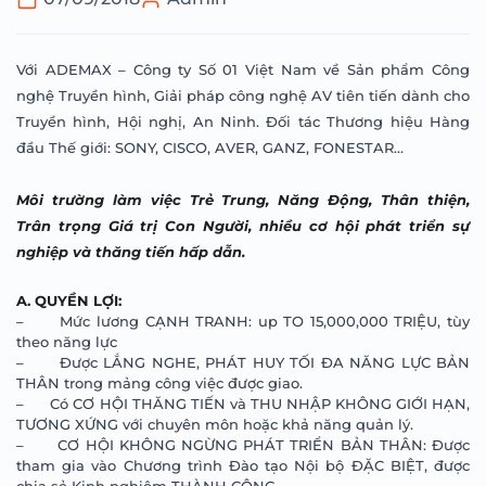
Với ADEMAX – Công ty Số 01 Việt Nam về Sản phẩm Công
nghệ Truyền hình, Giải pháp công nghệ AV tiên tiến dành cho
Truyền hình, Hội nghị, An Ninh. Đối tác Thương hiệu Hàng
đầu Thế giới: SONY, CISCO, AVER, GANZ, FONESTAR…
Môi trường làm việc Trẻ Trung, Năng Động, Thân thiện,
Trân trọng Giá trị Con Người, nhiều cơ hội phát triển sự
nghiệp và thăng tiến hấp dẫn.
A. QUYỀN LỢI:
– Mức lương CẠNH TRANH: up TO 15,000,000 TRIỆU, tùy
theo năng lực
– Được LẮNG NGHE, PHÁT HUY TỐI ĐA NĂNG LỰC BẢN
THÂN trong mảng công việc được giao.
– Có CƠ HỘI THĂNG TIẾN và THU NHẬP KHÔNG GIỚI HẠN,
TƯƠNG XỨNG với chuyên môn hoặc khả năng quản lý.
– CƠ HỘI KHÔNG NGỪNG PHÁT TRIỂN BẢN THÂN: Được
tham gia vào Chương trình Đào tạo Nội bộ ĐẶC BIỆT, được