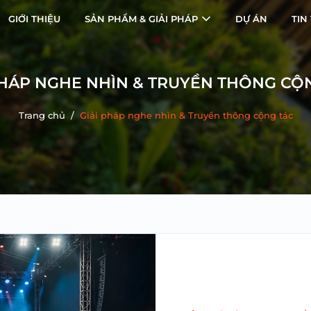
GIỚI THIỆU
SẢN PHẨM & GIẢI PHÁP
DỰ ÁN
TIN
PHÁP NGHE NHÌN & TRUYỀN THÔNG CỘ
Trang chủ
/
Giải pháp nghe nhìn & Truyền thông cộng tác