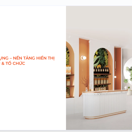
NG – NỀN TẢNG HIỂN THỊ
 & TỔ CHỨC