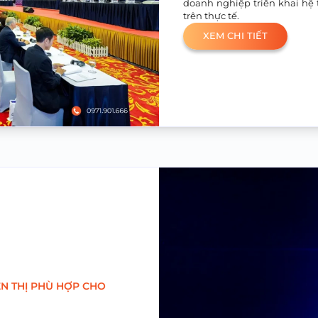
doanh nghiệp triển khai hệ
trên thực tế.
XEM CHI TIẾT
ỂN THỊ PHÙ HỢP CHO