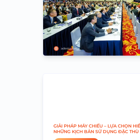
GIẢI PHÁP MÁY CHIẾU – LỰA CHỌN HI
NHỮNG KỊCH BẢN SỬ DỤNG ĐẶC THÙ