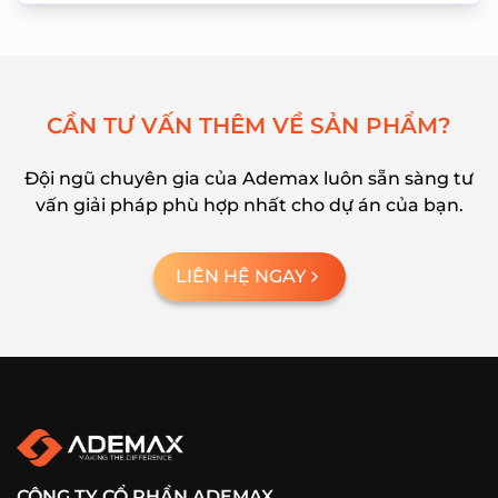
C
Ầ
N
T
Ư
V
Ấ
N
T
H
Ê
M
V
Ề
S
Ả
N
P
H
Ẩ
M
?
Đội ngũ chuyên gia của Ademax luôn sẵn sàng tư
vấn giải pháp phù hợp nhất cho dự án của bạn.
LIÊN HỆ NGAY
CÔNG TY CỔ PHẦN ADEMAX