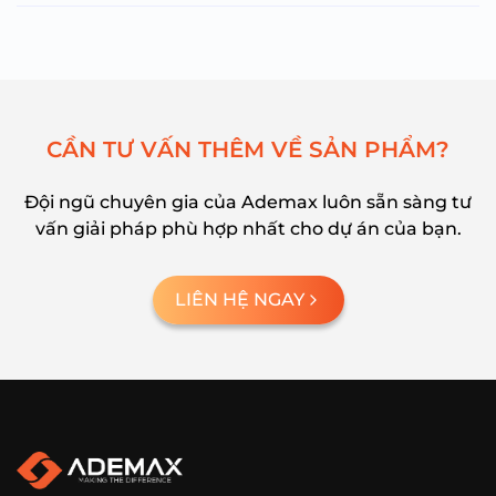
C
Ầ
N
T
Ư
V
Ấ
N
T
H
Ê
M
V
Ề
S
Ả
N
P
H
Ẩ
M
?
Đội ngũ chuyên gia của Ademax luôn sẵn sàng tư
vấn giải pháp phù hợp nhất cho dự án của bạn.
LIÊN HỆ NGAY