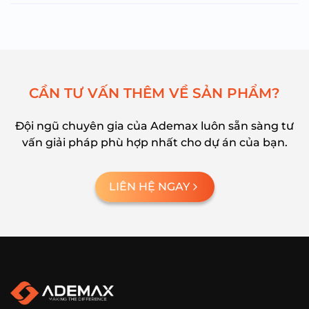
C
Ầ
N
T
Ư
V
Ấ
N
T
H
Ê
M
V
Ề
S
Ả
N
P
H
Ẩ
M
?
Đội ngũ chuyên gia của Ademax luôn sẵn sàng tư
vấn giải pháp phù hợp nhất cho dự án của bạn.
LIÊN HỆ NGAY