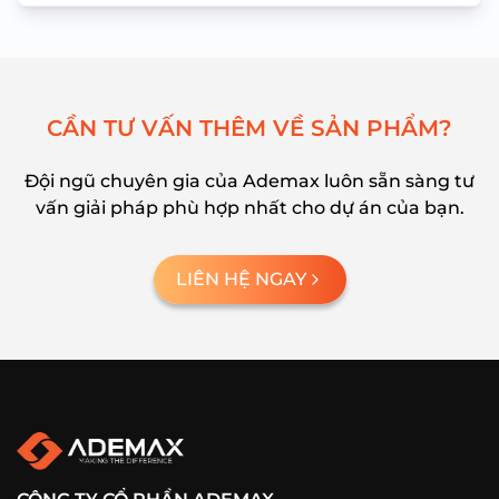
C
Ầ
N
T
Ư
V
Ấ
N
T
H
Ê
M
V
Ề
S
Ả
N
P
H
Ẩ
M
?
Đội ngũ chuyên gia của Ademax luôn sẵn sàng tư
vấn giải pháp phù hợp nhất cho dự án của bạn.
LIÊN HỆ NGAY