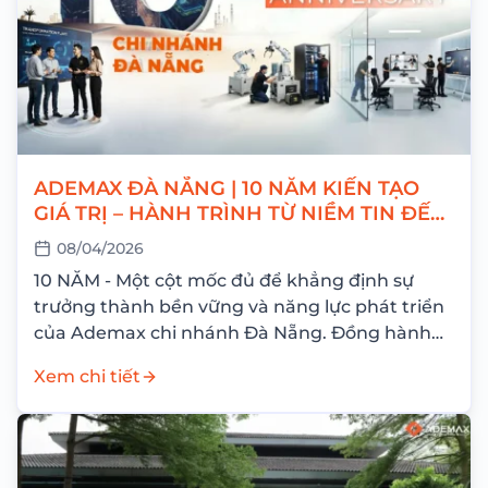
ADEMAX ĐÀ NẴNG | 10 NĂM KIẾN TẠO
GIÁ TRỊ – HÀNH TRÌNH TỪ NIỀM TIN ĐẾN
THÀNH CÔNG
08/04/2026
10 NĂM - Một cột mốc đủ để khẳng định sự
trưởng thành bền vững và năng lực phát triển
của Ademax chi nhánh Đà Nẵng. Đồng hành
cùng hành...
Xem chi tiết