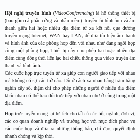
Hội nghị truyền hình
(
VideoConferencing
) là hệ thống thiết bị
(bao gồm cả
phần cứng và phần mềm)
truyền tải
hình ảnh
và
âm
thanh
giữa hai hoặc nhiều địa điểm từ xa kết nối qua đường
truyền mạng
Internet
,
WAN
hay
LAN
, để đưa tín hiệu âm thanh
và hình ảnh của các phòng họp đến với nhau như đang ngồi họp
cùng một phòng họp; Thiết bị này cho phép hai hoặc nhiều địa
điểm cùng đồng thời liên lạc hai chiều thông qua
video
truyền âm
thanh
và hình ảnh
.
Các cuộc họp trực tuyến từ xa giúp con người giao tiếp với nhau
mà không có sự cản trở nào. Dù ở cách xa nhau hàng trăm hàng
nghìn cây số, thậm chí cho phép những người ở nhiều địa điểm
khác nhau có thể trao đổi trực tiếp với nhau như ở cùng trong một
địa điểm.
Họp trực tuyến mang lại lợi ích cho tất cả các bộ, ngành, đơn vị,
các cơ quan doanh nghiệp và trường học với mục đích phục vụ
các cuộc họp và đưa ra những thông báo, chỉ đạo, quyết định
nhanh chóng và kịp thời.