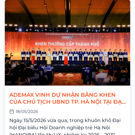
ADEMAX VINH DỰ NHẬN BẰNG KHEN
CỦA CHỦ TỊCH UBND TP. HÀ NỘI TẠI ĐẠI
HỘI HANOIBA IX
18/05/2026
Ngày 15/5/2026 vừa qua, trong khuôn khổ Đại
hội Đại biểu Hội Doanh nghiệp trẻ Hà Nội
(HANOIBA) lần thứ IX, nhiệm kỳ 2026 – 2031,