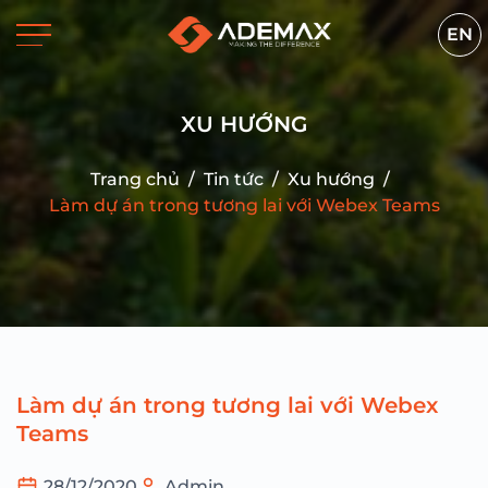
EN
XU HƯỚNG
Trang chủ
/
Tin tức
/
Xu hướng
/
Làm dự án trong tương lai với Webex Teams
Làm dự án trong tương lai với Webex
Teams
28/12/2020
Admin