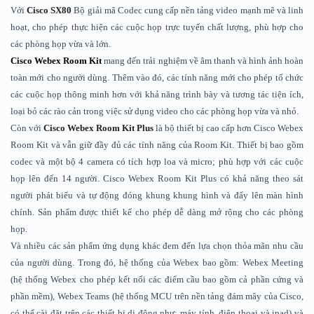
Với
Cisco SX80
Bộ giải mã Codec cung cấp nền tảng video mạnh mẽ và linh
hoạt, cho phép thực hiện các cuộc họp trực tuyến chất lượng, phù hợp cho
các phòng họp vừa và lớn.
Cisco Webex Room Kit
mang đến trải nghiệm về âm thanh và hình ảnh hoàn
toàn mới cho người dùng. Thêm vào đó, các tính năng mới cho phép tổ chức
các cuộc họp thông minh hơn với khả năng trình bày và tương tác tiện ích,
loại bỏ các rào cản trong việc sử dụng video cho các phòng họp vừa và nhỏ.
Còn với
Cisco Webex Room Kit Plus
là bộ thiết bị cao cấp hơn Cisco Webex
Room Kit và vẫn giữ đầy đủ các tính năng của Room Kit. Thiết bị bao gồm
codec và một bộ 4 camera có tích hợp loa và micro; phù hợp với các cuộc
họp lên đến 14 người. Cisco Webex Room Kit Plus có khả năng theo sát
người phát biểu và tự động đóng khung khung hình và đẩy lên màn hình
chính. Sản phẩm được thiết kế cho phép dễ dàng mở rộng cho các phòng
họp.
Và nhiều các sản phẩm ứng dụng khác đem đến lựa chọn thỏa mãn nhu cầu
của người dùng. Trong đó, hệ thống của Webex bao gồm: Webex Meeting
(hệ thống Webex cho phép kết nối các điểm cầu bao gồm cả phần cứng và
phần mềm), Webex Teams (hệ thống MCU trên nền tảng đám mây của Cisco,
có thể cài đặt trên các thiết bị di động như: máy tính, điện thoại và ipad) và