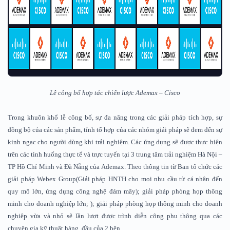
Lễ công bố hợp tác chiến lược Ademax – Cisco
Trong khuôn khổ lễ công bố, sự đa năng trong các giải pháp tích hợp, sự
đồng bộ của các sản phẩm, tính tổ hợp của các nhóm giải pháp sẽ đem đến sự
kinh ngạc cho người dùng khi trải nghiệm. Các ứng dụng sẽ được thực hiện
trên các tình huống thực tế và trực tuyến tại 3 trung tâm trải nghiệm Hà Nội –
TP Hồ Chí Minh và Đà Nẵng của Ademax. Theo thông tin từ Ban tổ chức các
giải pháp Webex Group(Giải pháp HNTH cho mọi nhu cầu từ cá nhân đến
quy mô lớn, ứng dụng công nghệ đám mây); giải pháp phòng họp thông
minh cho doanh nghiệp lớn; ); giải pháp phòng họp thông minh cho doanh
nghiệp vừa và nhỏ sẽ lần lượt được trình diễn công phu thông qua các
chuyên gia kỹ thuật hàng đầu của 2 bên.