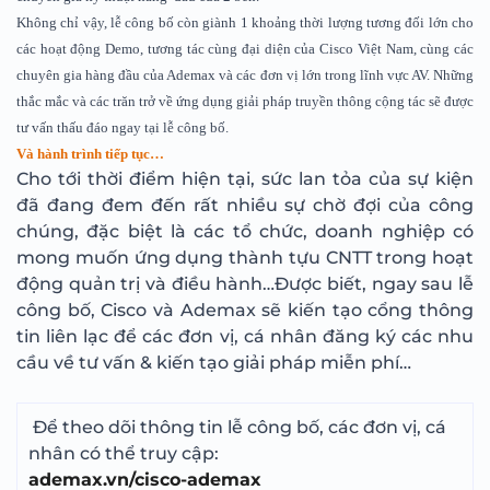
Không chỉ vậy, lễ công bố còn giành 1 khoảng thời lượng tương đối lớn cho
các hoạt động Demo, tương tác cùng đại diện của Cisco Việt Nam, cùng các
chuyên gia hàng đầu của Ademax và các đơn vị lớn trong lĩnh vực AV. Những
thắc mắc và các trăn trở về ứng dụng giải pháp truyền thông cộng tác sẽ được
tư vấn thấu đáo ngay tại lễ công bố.
Và hành trình tiếp tục…
Cho tới thời điểm hiện tại, sức lan tỏa của sự kiện
đã đang đem đến rất nhiều sự chờ đợi của công
chúng, đặc biệt là các tổ chức, doanh nghiệp có
mong muốn ứng dụng thành tựu CNTT trong hoạt
động quản trị và điều hành…Được biết, ngay sau lễ
công bố, Cisco và Ademax sẽ kiến tạo cổng thông
tin liên lạc để các đơn vị, cá nhân đăng ký các nhu
cầu về tư vấn & kiến tạo giải pháp miễn phí…
Để theo dõi thông tin lễ công bố, các đơn vị, cá
nhân có thể truy cập:
ademax.vn/cisco-ademax