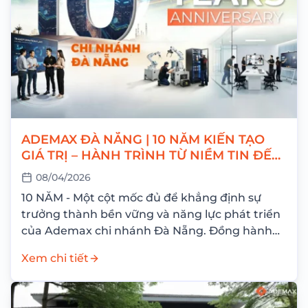
ADEMAX ĐÀ NẴNG | 10 NĂM KIẾN TẠO
GIÁ TRỊ – HÀNH TRÌNH TỪ NIỀM TIN ĐẾN
THÀNH CÔNG
08/04/2026
10 NĂM - Một cột mốc đủ để khẳng định sự
trưởng thành bền vững và năng lực phát triển
của Ademax chi nhánh Đà Nẵng. Đồng hành
cùng hành...
Xem chi tiết