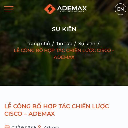
EN
SỰ KIỆN
Trang chủ
/
Tin tức
/
Sự kiện
/
LỄ CÔNG BỐ HỢP TÁC CHIẾN LƯỢC CISCO –
ADEMAX
LỄ CÔNG BỐ HỢP TÁC CHIẾN LƯỢC
CISCO – ADEMAX
02/05/2018
Admin