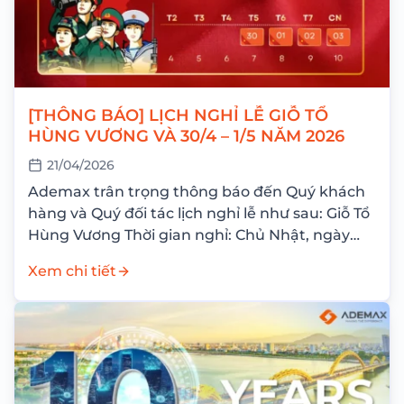
[THÔNG BÁO] LỊCH NGHỈ LỄ GIỖ TỔ
HÙNG VƯƠNG VÀ 30/4 – 1/5 NĂM 2026
21/04/2026
Ademax trân trọng thông báo đến Quý khách
hàng và Quý đối tác lịch nghỉ lễ như sau: Giỗ Tổ
Hùng Vương Thời gian nghỉ: Chủ Nhật, ngày
26/04/2026 Nghỉ bù: Thứ Hai,...
Xem chi tiết