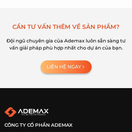
C
Ầ
N
T
Ư
V
Ấ
N
T
H
Ê
M
V
Ề
S
Ả
N
P
H
Ẩ
M
?
Đội ngũ chuyên gia của Ademax luôn sẵn sàng tư
vấn giải pháp phù hợp nhất cho dự án của bạn.
LIÊN HỆ NGAY
CÔNG TY CỔ PHẦN ADEMAX