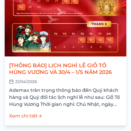
[THÔNG BÁO] LỊCH NGHỈ LỄ GIỖ TỔ
HÙNG VƯƠNG VÀ 30/4 – 1/5 NĂM 2026
21/04/2026
Ademax trân trọng thông báo đến Quý khách
hàng và Quý đối tác lịch nghỉ lễ như sau: Giỗ Tổ
Hùng Vương Thời gian nghỉ: Chủ Nhật, ngày
26/04/2026 Nghỉ bù: Thứ Hai,...
Xem chi tiết