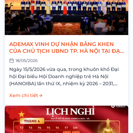
ADEMAX VINH DỰ NHẬN BẰNG KHEN
CỦA CHỦ TỊCH UBND TP. HÀ NỘI TẠI ĐẠI
HỘI HANOIBA IX
18/05/2026
Ngày 15/5/2026 vừa qua, trong khuôn khổ Đại
hội Đại biểu Hội Doanh nghiệp trẻ Hà Nội
(HANOIBA) lần thứ IX, nhiệm kỳ 2026 – 2031,
Công ty Cổ phần...
Xem chi tiết