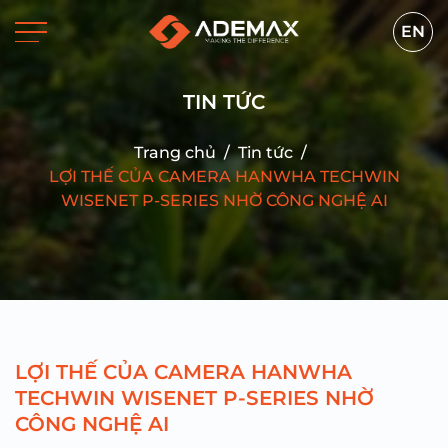
EN
TIN TỨC
Trang chủ
/
Tin tức
/
LỢI THẾ CỦA CAMERA HANWHA TECHWIN
WISENET P-SERIES NHỜ CÔNG NGHỆ AI
LỢI THẾ CỦA CAMERA HANWHA
TECHWIN WISENET P-SERIES NHỜ
CÔNG NGHỆ AI