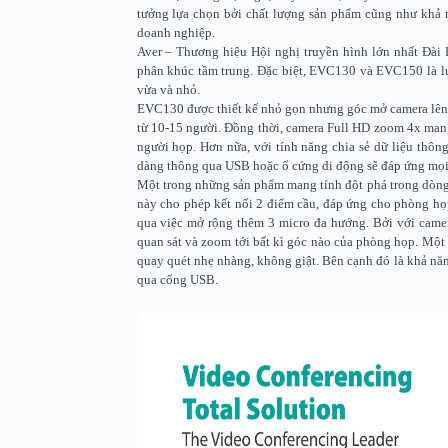
tưởng lựa chọn bởi chất lượng sản phẩm cũng như khả 
doanh nghiệp.
Aver – Thương hiệu Hội nghị truyền hình lớn nhất Đài 
phân khúc tầm trung. Đặc biệt, EVC130 và EVC150 là l
vừa và nhỏ.
EVC130 được thiết kế nhỏ gọn nhưng góc mở camera lên
từ 10-15 người. Đồng thời, camera Full HD zoom 4x mang
người họp. Hơn nữa, với tính năng chia sẻ dữ liệu thôn
dàng thông qua USB hoặc ổ cứng di động sẽ đáp ứng mọi
Một trong những sản phẩm mang tính đột phá trong dòng
này cho phép kết nối 2 điểm cầu, đáp ứng cho phòng họ
qua việc mở rộng thêm 3 micro đa hướng. Bởi với cam
quan sát và zoom tới bất kì góc nào của phòng họp. Một
quay quét nhẹ nhàng, không giật. Bên cạnh đó là khả năn
qua cổng USB.