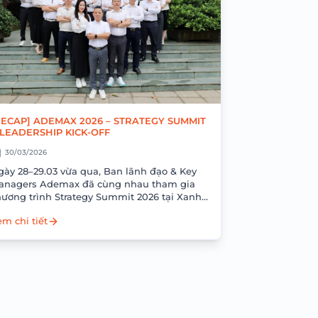
RECAP] ADEMAX 2026 – STRATEGY SUMMIT
 LEADERSHIP KICK-OFF
30/03/2026
gày 28–29.03 vừa qua, Ban lãnh đạo & Key
anagers Ademax đã cùng nhau tham gia
hương trình Strategy Summit 2026 tại Xanh
llas Resort với mục tiêu nhìn lại...
m chi tiết