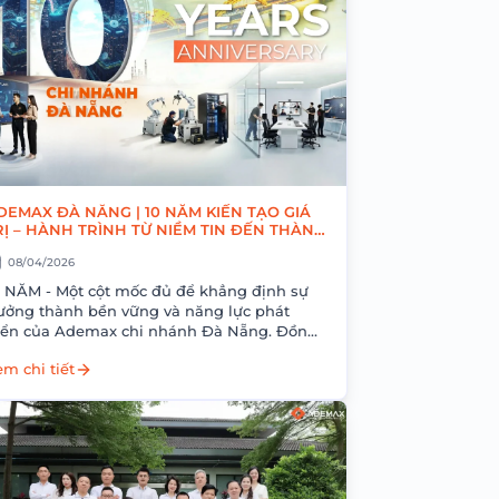
DEMAX ĐÀ NẴNG | 10 NĂM KIẾN TẠO GIÁ
RỊ – HÀNH TRÌNH TỪ NIỀM TIN ĐẾN THÀNH
ÔNG
08/04/2026
0 NĂM - Một cột mốc đủ để khẳng định sự
rưởng thành bền vững và năng lực phát
riển của Ademax chi nhánh Đà Nẵng. Đồng
ành cùng hành...
m chi tiết