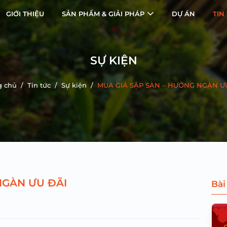
GIỚI THIỆU
SẢN PHẨM & GIẢI PHÁP
DỰ ÁN
TIN
SỰ KIỆN
g chủ
/
Tin tức
/
Sự kiện
/
MUA GIÁ SẬP SÀN – HƯỞNG NGÀN Ư
NGÀN ƯU ĐÃI
Bài