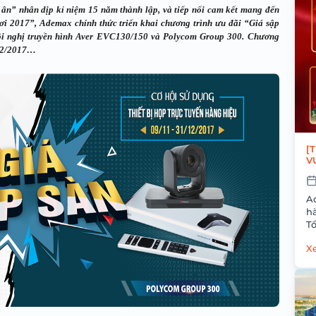
 ân” nhân dịp kỉ niệm 15 năm thành lập, và tiếp nối cam kết mang đến
ơi 2017”, Ademax chính thức triển khai chương trình ưu đãi “Giá sập
Hội nghị truyền hình Aver EVC130/150 và Polycom Group 300. Chương
/12/2017…
[
V
A
hà
Tổ H
ng
Xe