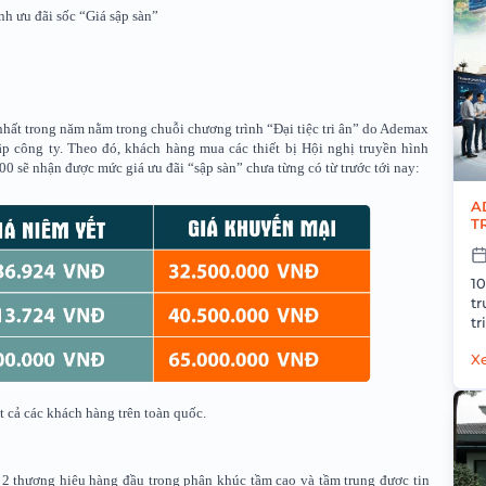
nh ưu đãi sốc “Giá sập sàn”
 nhất trong năm nằm trong chuỗi chương trình “Đại tiệc tri ân” do Ademax
p công ty. Theo đó, khách hàng mua các thiết bị Hội nghị truyền hình
sẽ nhận được mức giá ưu đãi “sập sàn” chưa từng có từ trước tới nay:
A
T
C
1
t
t
h
Xe
t cả các khách hàng trên toàn quốc.
à 2 thương hiệu hàng đầu trong phân khúc tầm cao và tầm trung được tin