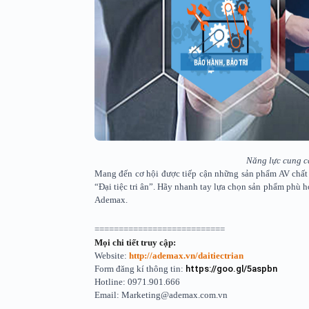
Năng lực cung c
Mang đến cơ hội được tiếp cận những sản phẩm AV chất
“Đại tiệc tri ân”. Hãy nhanh tay lựa chọn sản phẩm phù h
Ademax.
===========================
Mọi chi tiết truy cập:
Website:
http://ademax.vn/daitiectrian
Form đăng kí thông tin:
https://goo.gl/5aspbn
Hotline: 0971.901.666
Email: Marketing@ademax.com.vn