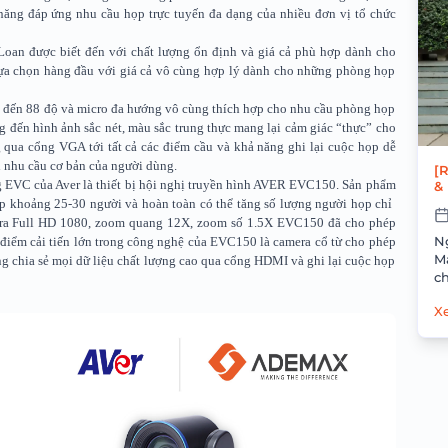
năng đáp ứng nhu cầu họp trực tuyến đa dạng của nhiều đơn vị tổ chức
Loan được biết đến với chất lượng ổn định và giá cả phù hợp dành cho
ựa chọn hàng đầu với giá cả vô cùng hợp lý dành cho những phòng họp
 đến 88 độ và micro đa hướng vô cùng thích hợp cho nhu cầu phòng họp
 đến hình ảnh sắc nét, màu sắc trung thực mang lại cảm giác “thực” cho
g qua cổng VGA tới tất cả các điểm cầu và khả năng ghi lại cuộc họp dễ
 nhu cầu cơ bản của người dùng.
[
 EVC của Aver là thiết bị hội nghị truyền hình AVER EVC150. Sản phẩm
&
p khoảng 25-30 người và hoàn toàn có thể tăng số lượng người họp chỉ
era Full HD 1080, zoom quang 12X, zoom số 1.5X EVC150 đã cho phép
N
 điểm cải tiến lớn trong công nghệ của EVC150 là camera cổ từ cho phép
M
g chia sẻ mọi dữ liệu chất lượng cao qua cổng HDMI và ghi lại cuộc họp
c
Vi
Xe