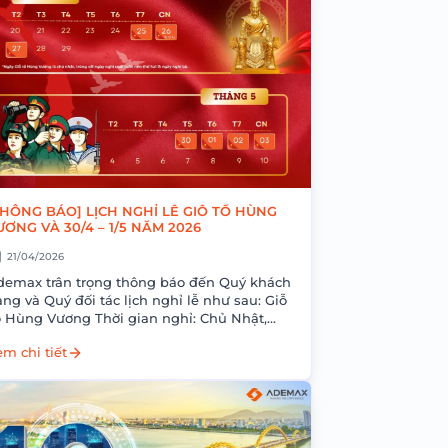
THÔNG BÁO] LỊCH NGHỈ LỄ GIỖ TỔ HÙNG
ƯƠNG VÀ 30/4 – 1/5 NĂM 2026
21/04/2026
demax trân trọng thông báo đến Quý khách
ng và Quý đối tác lịch nghỉ lễ như sau: Giỗ
ùng Vương Thời gian nghỉ: Chủ Nhật,
ày 26/04/2026 Nghỉ bù: Thứ Hai,...
m chi tiết