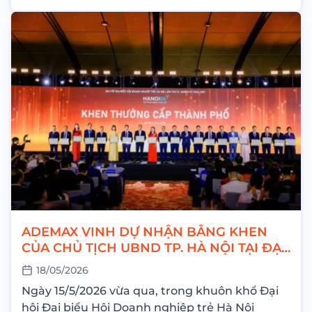
ADEMAX VINH DỰ NHẬN BẰNG KHEN
CỦA CHỦ TỊCH UBND TP. HÀ NỘI TẠI ĐẠI
HỘI HANOIBA IX
18/05/2026
Ngày 15/5/2026 vừa qua, trong khuôn khổ Đại
hội Đại biểu Hội Doanh nghiệp trẻ Hà Nội