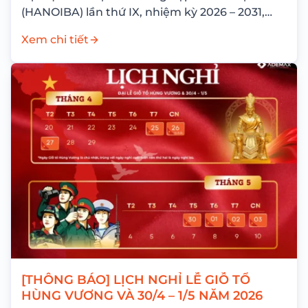
(HANOIBA) lần thứ IX, nhiệm kỳ 2026 – 2031,
Công ty Cổ phần...
Xem chi tiết
[THÔNG BÁO] LỊCH NGHỈ LỄ GIỖ TỔ
HÙNG VƯƠNG VÀ 30/4 – 1/5 NĂM 2026