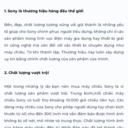
1. Sony là thương hiệu hàng đầu thế giới
Bền, đẹp, chất lượng tương xứng với giá thành là những yếu
tố giúp cho S
ony
chinh phục người tiêu dùng, không chỉ ở các
sản phẩm trong lĩnh vực điện máy gia dụng hay thiết bị giải
trí công nghệ mà còn đối với các thiết bị chuyên dụng như
máy chiếu. Từ khi thành lập,
Thương hiệu này
luôn
xây dựng
uy tín bằng chính chất lượng của sản phẩm
của mình
.
2. Chất lượng vượt trội
Một trong những lý do bạn nên mua máy chiếu Sony là vì
chất l
ượng sản phẩm vượt trội. Trung b
ình,mỗi chiếc máy
chiếu Sony có tuổi thọ khoảng 10.000 giờ chiếu liên tục. Các
dòng máy chiếu của Sony cho phép ng
ười dùng tùy c
họn
kích
thước từ 40 cho đến 300 inch mà vẫn đảm bảo được h
ình ảnh
không bị vỡ nét, mờ nhòe và trung thực. Chất lượng hình ảnh
của hãng máy chiếu đến từ Nhật Bản này đã trở thành câu