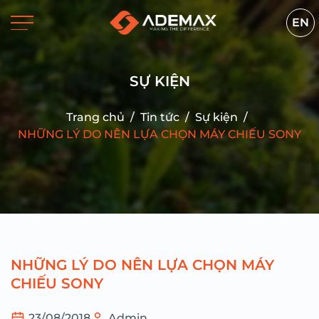
EN
SỰ KIỆN
Trang chủ
/
Tin tức
/
Sự kiện
/
NHỮNG LÝ DO NÊN LỰA CHỌN MÁY CHIẾU SONY
NHỮNG LÝ DO NÊN LỰA CHỌN MÁY
CHIẾU SONY
23/08/2018
Admin