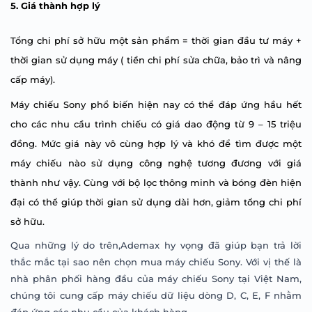
5. Giá thành hợp lý
Tổng chi phí sở hữu một sản phẩm = thời gian đầu tư máy +
thời gian sử dụng máy ( tiền chi phí sửa chữa, bảo trì và nâng
cấp máy).
Máy chiếu Sony phổ biến hiện nay có thể đáp ứng hầu hết
cho các nhu cầu trình chiếu có giá dao động từ 9 – 15 triệu
đồng. Mức giá này vô cùng hợp lý và khó để tìm được một
máy chiếu nào sử dụng công nghệ tương đương với giá
thành như vậy. Cùng với bộ lọc thông minh và bóng đèn hiện
đại có thể giúp thời gian sử dụng dài hơn, giảm tổng chi phí
sở hữu.
Qua những lý do trên,Ademax hy vọng đã giúp bạn trả lời
thắc mắc tại sao nên chọn mua máy chiếu Sony. Với vị thế là
nhà phân phối hàng đầu của máy chiếu Sony tại Việt Nam,
chúng tôi cung
cấp máy chiếu dữ liệu dòng D, C, E, F
nhằm
đáp ứng
các
nhu cầu của
khách hàng
.