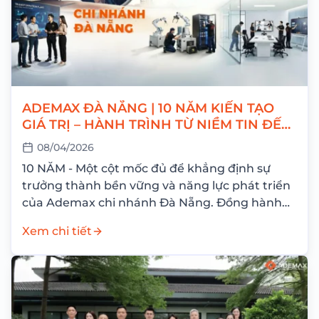
ADEMAX ĐÀ NẴNG | 10 NĂM KIẾN TẠO
GIÁ TRỊ – HÀNH TRÌNH TỪ NIỀM TIN ĐẾN
THÀNH CÔNG
08/04/2026
10 NĂM - Một cột mốc đủ để khẳng định sự
trưởng thành bền vững và năng lực phát triển
của Ademax chi nhánh Đà Nẵng. Đồng hành
cùng hành...
Xem chi tiết