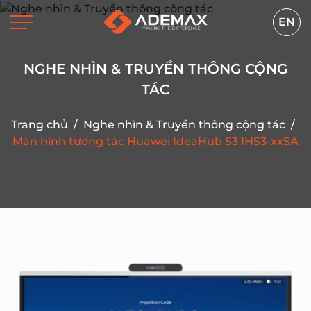
EN
NGHE NHÌN & TRUYỀN THÔNG CỘNG
TÁC
Trang chủ
/
Nghe nhìn & Truyền thông cộng tác
/
Màn hình tương tác Huawei IdeaHub S3 IHS3-xxSA