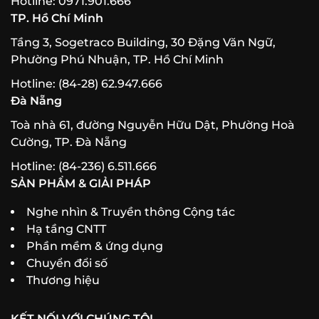
Hotline: 0971.901.666
TP. Hồ Chí Minh
Tầng 3, Sogetraco Building, 30 Đặng Văn Ngữ,
Phường Phú Nhuận, TP. Hồ Chí Minh
Hotline: (84-28) 62.947.666
Đà Nẵng
Toà nhà 61, đường Nguyễn Hữu Dật, Phường Hoà
Cường, TP. Đà Nẵng
Hotline: (84-236) 6.511.666
SẢN PHẨM & GIẢI PHÁP
Nghe nhìn & Truyền thông Cộng tác
Hạ tầng CNTT
Phần mềm & ứng dụng
Chuyển đổi số
Thương hiệu
KẾT NỐI VỚI CHÚNG TÔI