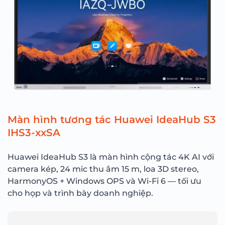
Màn hình tương tác Huawei IdeaHub S3
IHS3-xxSA
Huawei IdeaHub S3 là màn hình cộng tác 4K AI với
camera kép, 24 mic thu âm 15 m, loa 3D stereo,
HarmonyOS + Windows OPS và Wi-Fi 6 — tối ưu
cho họp và trình bày doanh nghiệp.