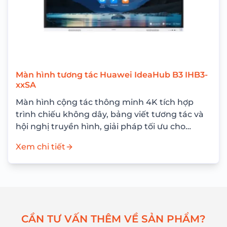
Màn hình tương tác Huawei IdeaHub B3 IHB3-
xxSA
Màn hình cộng tác thông minh 4K tích hợp
trình chiếu không dây, bảng viết tương tác và
hội nghị truyền hình, giải pháp tối ưu cho
phòng họp hiện...
Xem chi tiết
C
Ầ
N
T
Ư
V
Ấ
N
T
H
Ê
M
V
Ề
S
Ả
N
P
H
Ẩ
M
?