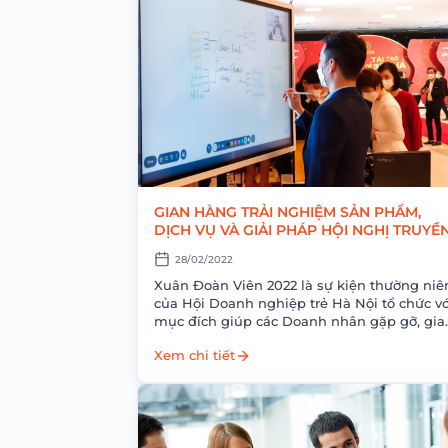
GIAN HÀNG TRẢI NGHIỆM SẢN PHẨM,
DỊCH VỤ VÀ GIẢI PHÁP HỘI NGHỊ TRUYỀ
HÌNH CỦA ADEMAX
28/02/2022
Xuân Đoàn Viên 2022 là sự kiện thường niê
của Hội Doanh nghiệp trẻ Hà Nội tổ chức vớ
mục đích giúp các Doanh nhân gặp gỡ, gia
lưu và...
Xem chi tiết