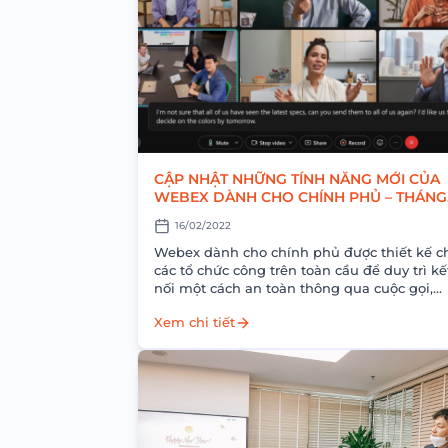
CẬP NHẬT NHỮNG TÍNH NĂNG MỚI CỦA
WEBEX DÀNH CHO CHÍNH PHỦ – THÁNG
2/2022
16/02/2022
Webex dành cho chính phủ được thiết kế c
các tổ chức công trên toàn cầu để duy trì kế
nối một cách an toàn thông qua cuộc gọi,
cuộc...
Xem chi tiết