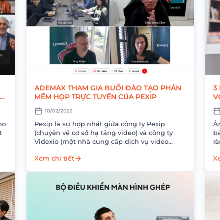
ADEMAX THAM GIA BUỔI ĐÀO TẠO PHẦN
3
MỀM HỌP TRỰC TUYẾN CỦA PEXIP
V
10/02/2022
ho
Pexip là sự hợp nhất giữa công ty Pexip
Â
t
(chuyên về cơ sở hạ tầng video) và công ty
bấ
Videxio (một nhà cung cấp dịch vụ video
rà
đám mây). Dựa...
nà
Xem chi tiết
Xe