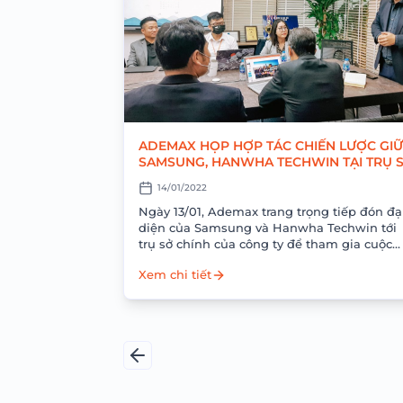
ADEMAX HỌP HỢP TÁC CHIẾN LƯỢC GI
SAMSUNG, HANWHA TECHWIN TẠI TRỤ 
CÔNG TY.
14/01/2022
​​Ngày 13/01, Ademax trang trọng tiếp đón đạ
diện của Samsung và Hanwha Techwin tới
trụ sở chính của công ty để tham gia cuộc
họp hợp tác chiến lược...
Xem chi tiết
Trang
trước