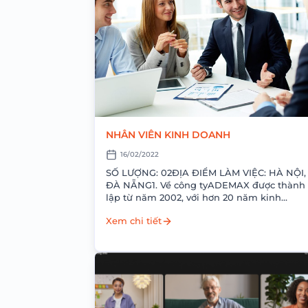
NHÂN VIÊN KINH DOANH
16/02/2022
SỐ LƯỢNG: 02ĐỊA ĐIỂM LÀM VIỆC: HÀ NỘI,
ĐÀ NẴNG1. Về công tyADEMAX được thành
lập từ năm 2002, với hơn 20 năm kinh
nghiệm, hiện tại ADEMAX đang là Nhà pha
Xem chi tiết
phối...