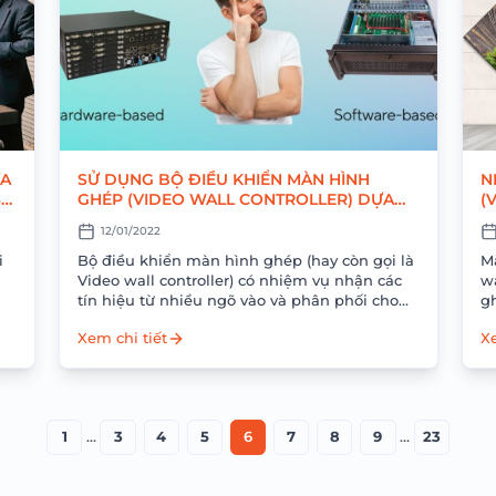
ỮA
SỬ DỤNG BỘ ĐIỀU KHIỂN MÀN HÌNH
N
SỞ
GHÉP (VIDEO WALL CONTROLLER) DỰA
(
TRÊN PHẦN CỨNG HAY PHẦN MỀM?
12/01/2022
i
Bộ điều khiển màn hình ghép (hay còn gọi là
M
Video wall controller) có nhiệm vụ nhận các
w
tín hiệu từ nhiều ngõ vào và phân phối cho
g
hiển thị...
nh
Xem chi tiết
Xe
1
…
3
4
5
6
7
8
9
…
23