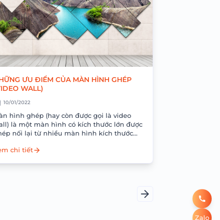
HỮNG ƯU ĐIỂM CỦA MÀN HÌNH GHÉP
VIDEO WALL)
10/01/2022
àn hình ghép (hay còn được gọi là video
all) là một màn hình có kích thước lớn được
hép nối lại từ nhiều màn hình kích thước
ỏ hơn...
m chi tiết
Trang
tiếp
Zalo