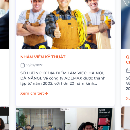
NHÂN VIÊN KỸ THUẬT
Q
C
16/02/2022
SỐ LƯỢNG: 01ĐỊA ĐIỂM LÀM VIỆC: HÀ NỘI,
ĐÀ NẴNG1. Về công ty ADEMAX được thành
S
lập từ năm 2002, với hơn 20 năm kinh
Về
̂n
nghiệm, hiện tại ADEMAX đang là Nhà phân
20
Xem chi tiết
phối giải...
A
Xe