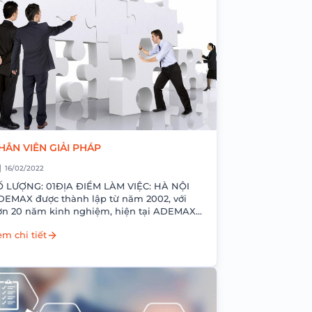
HÂN VIÊN GIẢI PHÁP
16/02/2022
Ố LƯỢNG: 01ĐỊA ĐIỂM LÀM VIỆC: HÀ NỘI
EMAX được thành lập từ năm 2002, với
̛n 20 năm kinh nghiệm, hiện tại ADEMAX
ng là...
m chi tiết