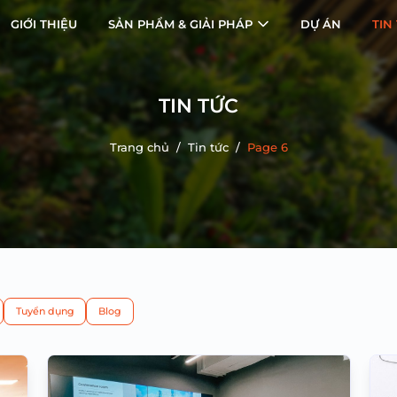
GIỚI THIỆU
SẢN PHẨM & GIẢI PHÁP
DỰ ÁN
TIN
TIN TỨC
Trang chủ
/
Tin tức
/
Page 6
Tuyển dụng
Blog