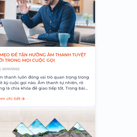
 MẸO ĐỂ TẬN HƯỞNG ÂM THANH TUYỆT
ỜI TRONG MỌI CUỘC GỌI
20/01/2022
m thanh luôn đóng vai trò quan trọng trong
t kỳ cuộc gọi nào. Âm thanh tự nhiên, rõ
ng là chìa khóa để giao tiếp tốt. Trong bài
y,...
m chi tiết