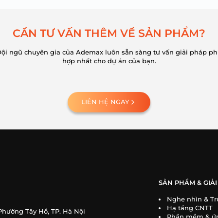
C
Ầ
N
T
Ư
V
Ấ
N
T
H
Ê
M
V
Ề
S
Ả
N
P
H
Ẩ
M
?
ội ngũ chuyên gia của Ademax luôn sẵn sàng tư vấn giải pháp p
hợp nhất cho dự án của bạn.
LIÊN HỆ NGAY
SẢN PHẨM & GIẢI
Nghe nhìn & Tr
Hạ tầng CNTT
Phường Tây Hồ, TP. Hà Nội
Phần mềm & ứ