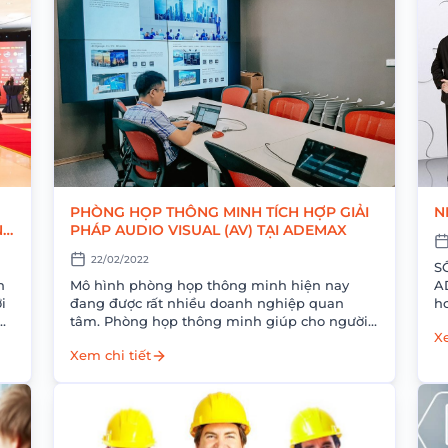
PHÒNG HỌP THÔNG MINH TÍCH HỢP GIẢI
N
N
PHÁP AUDIO VISUAL (AV) TẠI ADEMAX
22/02/2022
S
n
Mô hình phòng họp thông minh hiện nay
AD
i
đang được rất nhiều doanh nghiệp quan
ho
o
tâm. Phòng họp thông minh giúp cho người
đa
Xe
dùng có thể điều khiển các thiết...
Xem chi tiết