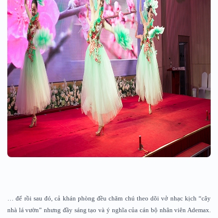
… để rồi sau đó, cả khán phòng đều chăm chú theo dõi vở nhạc kịch “cây
nhà lá vườn” nhưng đầy sáng tạo và ý nghĩa của cán bộ nhân viên Ademax.