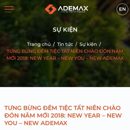
EN
SỰ KIỆN
Trang chủ
/
Tin tức
/
Sự kiện
/
TƯNG BỪNG ĐÊM TIỆC TẤT NIÊN CHÀO ĐÓN NĂM
MỚI 2018: NEW YEAR – NEW YOU – NEW ADEMAX
TƯNG BỪNG ĐÊM TIỆC TẤT NIÊN CHÀO
ĐÓN NĂM MỚI 2018: NEW YEAR – NEW
YOU – NEW ADEMAX