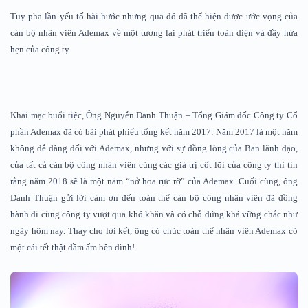
Tuy pha lần yếu tố hài hước nhưng qua đó đã thể hiện được ước vọng của
cán bộ nhân viên Ademax về một tương lai phát triển toàn diện và đầy hứa
hẹn của công ty.
Khai mạc buổi tiệc, Ông Nguyễn Danh Thuận – Tổng Giám đốc Công ty Cổ
phần Ademax đã có bài phát phiểu tổng kết năm 2017: Năm 2017 là một năm
không dễ dàng đối với Ademax, nhưng với sự đồng lòng của Ban lãnh đạo,
của tất cả cán bộ công nhân viên cùng các giá trị cốt lõi của công ty thì tin
rằng năm 2018 sẽ là một năm “nở hoa rực rỡ” của Ademax. Cuối cùng, ông
Danh Thuận gửi lời cám ơn đến toàn thể cán bộ công nhân viên đã đồng
hành đi cùng công ty vượt qua khó khăn và có chỗ đứng khá vững chắc như
ngày hôm nay. Thay cho lời kết, ông có chúc toàn thể nhân viên Ademax có
một cái tết thật đầm ấm bên đình!