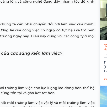
càng lớn, và công nghệ đang đẩy nhanh tốc độ kinh 
 chúng ta cần phải chuyển đổi nơi làm việc của mình. 
ng lai của công việc có nguy cơ tụt hậu và trở nên 
trường ngày nay. Điều này đúng với các công ty ở mọi 
[
H
 của các sáng kiến ​​làm việc?
H
Thô
(Thụy Sĩ
TP.HCM Giả
Xe
môi trường làm việc cho lực lượng lao động bốn thế hệ 
cùng tồn tại và gắn kết tốt hơn.
ất môi trường làm việc vật lý và môi trường làm việc 