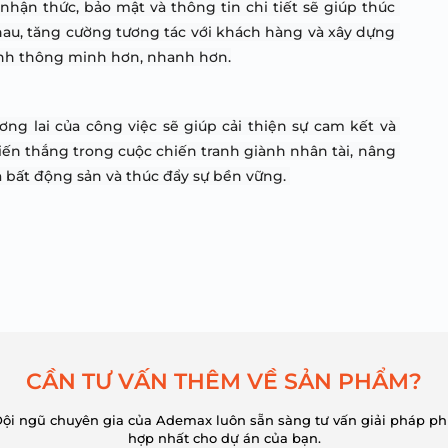
hận thức, bảo mật và thông tin chi tiết sẽ giúp thúc 
hau, tăng cường tương tác với khách hàng và xây dựng 
ịnh thông minh hơn, nhanh hơn.
ng lai của công việc sẽ giúp cải thiện sự cam kết và 
iến thắng trong cuộc chiến tranh giành nhân tài, nâng 
a bất động sản và thúc đẩy sự bền vững. 
C
Ầ
N
T
Ư
V
Ấ
N
T
H
Ê
M
V
Ề
S
Ả
N
P
H
Ẩ
M
?
ội ngũ chuyên gia của Ademax luôn sẵn sàng tư vấn giải pháp p
hợp nhất cho dự án của bạn.