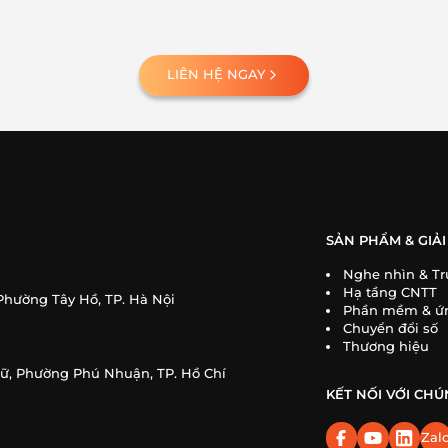
LIÊN HỆ NGAY
SẢN PHẨM & GIẢI
Nghe nhìn & Tr
Hạ tầng CNTT
Phường Tây Hồ, TP. Hà Nội
Phần mềm & ứ
Chuyển đổi số
Thương hiệu
gữ, Phường Phú Nhuận, TP. Hồ Chí
KẾT NỐI VỚI CHÚ
Zal