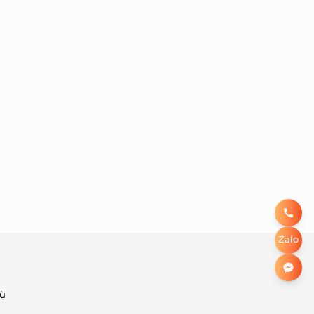
Zalo
hù