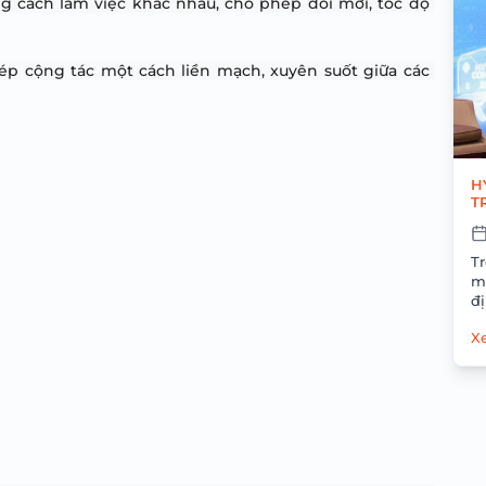
g cách làm việc khác nhau, cho phép đổi mới, tốc độ 
p cộng tác một cách liền mạch, xuyên suốt giữa các 
H
T
T
T
mẽ
đ
tố.
Xe