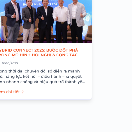
YBRID CONNECT 2025: BƯỚC ĐỘT PHÁ
RONG MÔ HÌNH HỘI NGHỊ & CỘNG TÁC
OÀN CẦU
16/10/2025
rong thời đại chuyển đổi số diễn ra mạnh
, năng lực kết nối – điều hành – ra quyết
ịnh nhanh chóng và hiệu quả trở thành yếu
..
m chi tiết