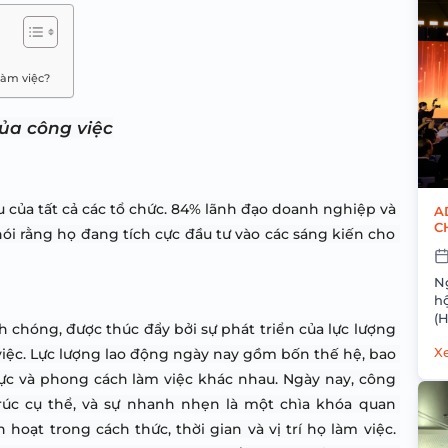
​làm việc?
của công việc
u của tất cả các tổ chức. 84% lãnh đạo doanh nghiệp và 
A
C
ói rằng họ đang tích cực đầu tư vào các sáng kiến cho 
H
N
h
(
 chóng, được thúc đẩy bởi sự phát triển của lực lượng 
Cô
việc. Lực lượng lao động ngày nay gồm bốn thế hệ, bao 
Xe
lực và phong cách làm việc khác nhau. Ngày nay, công 
úc cụ thể, và sự nhanh nhẹn là một chìa khóa quan 
hoạt trong cách thức, thời gian và vị trí họ làm việc. 