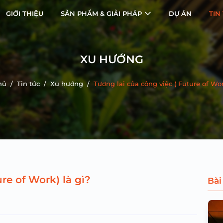
GIỚI THIỆU
SẢN PHẨM & GIẢI PHÁP
DỰ ÁN
TIN
XU HƯỚNG
hủ
/
Tin tức
/
Xu hướng
/
Tương lai của công việc ( Future of Wor
re of Work) là gì?
Bài