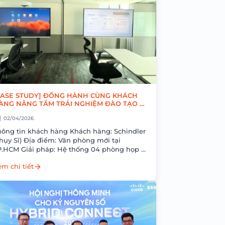
CASE STUDY] ĐỒNG HÀNH CÙNG KHÁCH
ÀNG NÂNG TẦM TRẢI NGHIỆM ĐÀO TẠO &
ỘI HỌP VỚI HUAWEI IDEAHUB S2
02/04/2026
ng tin khách hàng Khách hàng: Schindler
) Địa điểm: Văn phòng mới tại
i pháp: Hệ thống 04 phòng họp &
đào tạo tích hợp HUAWEI IdeaHub S2 Vừa...
m chi tiết