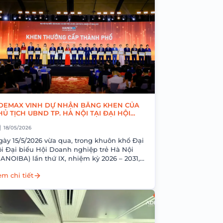
DEMAX VINH DỰ NHẬN BẰNG KHEN CỦA
HỦ TỊCH UBND TP. HÀ NỘI TẠI ĐẠI HỘI
ANOIBA IX
18/05/2026
gày 15/5/2026 vừa qua, trong khuôn khổ Đại
ội Đại biểu Hội Doanh nghiệp trẻ Hà Nội
HANOIBA) lần thứ IX, nhiệm kỳ 2026 – 2031,
ng ty Cổ phần...
m chi tiết