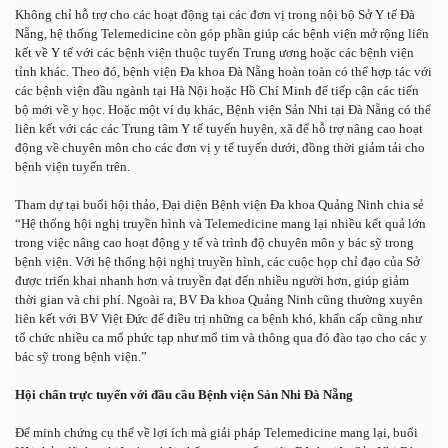
Không chỉ hỗ trợ cho các hoạt động tại các đơn vị trong nội bộ Sở Y tế Đà 
Nẵng, hệ thống Telemedicine còn góp phần giúp các bệnh viện mở rộng liên 
kết về Y tế với các bệnh viện thuộc tuyến Trung ương hoặc các bệnh viện 
tỉnh khác. Theo đó, bệnh viện Đa khoa Đà Nẵng hoàn toàn có thể hợp tác với 
các bệnh viện đầu ngành tại Hà Nội hoặc Hồ Chí Minh để tiếp cận các tiến 
bộ mới về y học. Hoặc một ví dụ khác, Bệnh viện Sản Nhi tại Đà Nẵng có thể 
liên kết với các các Trung tâm Y tế tuyến huyện, xã để hỗ trợ nâng cao hoạt 
động về chuyên môn cho các đơn vị y tế tuyến dưới, đồng thời giảm tải cho 
bệnh viện tuyến trên.
Tham dự tại buổi hội thảo, Đại diện Bệnh viện Đa khoa Quảng Ninh chia sẻ 
“Hệ thống hội nghị truyền hình và Telemedicine mang lại nhiều kết quả lớn 
trong việc nâng cao hoạt động y tế và trình độ chuyên môn y bác sỹ trong 
bệnh viện. Với hệ thống hội nghị truyền hình, các cuộc họp chỉ đạo của Sở 
được triển khai nhanh hơn và truyền đạt đến nhiều người hơn, giúp giảm 
thời gian và chi phí. Ngoài ra, BV Đa khoa Quảng Ninh cũng thường xuyên 
liên kết với BV Việt Đức để điều trị những ca bệnh khó, khẩn cấp cũng như 
tổ chức nhiều ca mổ phức tạp như mổ tim và thông qua đó đào tạo cho các y 
bác sỹ trong bệnh viện.”
Hội chẩn trực tuyến với đầu cầu Bệnh viện Sản Nhi Đà Nẵng
Để minh chứng cụ thể về lợi ích mà giải pháp Telemedicine mang lại, buổi 