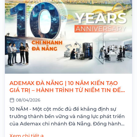
ADEMAX ĐÀ NẴNG | 10 NĂM KIẾN TẠO
GIÁ TRỊ – HÀNH TRÌNH TỪ NIỀM TIN ĐẾN
THÀNH CÔNG
08/04/2026
10 NĂM - Một cột mốc đủ để khẳng định sự
trưởng thành bền vững và năng lực phát triển
của Ademax chi nhánh Đà Nẵng. Đồng hành
cùng hành...
Xem chi tiết