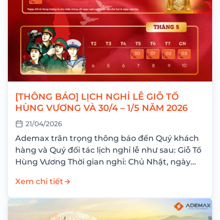
[THÔNG BÁO] LỊCH NGHỈ LỄ GIỖ TỔ
HÙNG VƯƠNG VÀ 30/4 – 1/5 NĂM 2026
21/04/2026
Ademax trân trọng thông báo đến Quý khách
hàng và Quý đối tác lịch nghỉ lễ như sau: Giỗ Tổ
Hùng Vương Thời gian nghỉ: Chủ Nhật, ngày
26/04/2026 Nghỉ bù: Thứ Hai,...
Xem chi tiết