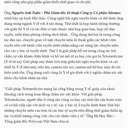
môn cũng như góp phần giảm thiểu thời gian và chi phí.
Ông 
Nguyễn Anh Tuấn – Phó Giám đốc kĩ thuật Công ty Cổ phần Ademax
trình bày tại buổi Hội thảo: Công nghệ hội nghị truyền hình có thể được ứng 
dụng trong ngành Y tế với 4 nội dung. Thứ nhất là họp hành thông thường 
với giữa Sở Y tế và các đơn vị trực thuộc như họp giao ban, họp chỉ đạo 
tuyến, triển khai phòng chống dịch bệnh…Ứng dụng thứ hai là trong công 
tác đào tạo, chuyển giao về mặt chuyên môn kĩ thuật giữa các bệnh viện 
tuyến trên với bệnh viện tuyến dưới nhằm nâng cao năng lực chuyên môn 
cho các y bác sỹ tuyến dưới. Thứ 3 là giải pháp hỗ trợ trong công tác hội 
chẩn, tư vấn khám chữa bệnh và hỗ trợ mổ từ xa hay còn gọi là Telemedicine 
(Y tế từ xa). Giải pháp này được tích hợp giữa hội nghị truyền hình và các 
thiết bị Y tế như máy siêu âm, camera nội soi, camera mổ hở hay máy đo tín 
hiệu sinh tồn. Ứng dụng cuối cùng là Y tế gia đình với ý nghĩa chăm sóc sức 
khỏe cho bệnh nhân tại nhà.
“Giải pháp Telemedicine mang lại công bằng trong Y tế, giúp xóa nhoà 
khoảng cách trong hoạt động chăm sóc sức khỏe. Với giải pháp 
Telemedicine, người dân ở vùng sâu vùng xa hay các tỉnh lân cận hoàn toàn 
có cơ hội tiếp cận với dịch vụ y tế; các y bác sỹ ở tuyến dưới được lĩnh hội 
những chuyên môn cao hơn từ các bác sỹ tuyến trên đồng thời giảm thiểu áp 
lực và khối lượng công việc cho các nhân viên y tế.” Ông Hà Huy Hào – 
Tổng giám đốc Polycom Việt Nam chia sẻ.