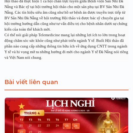
Hội thảo đã thực hiện 1 ca hội chẩn trực tuyến giữa Bệnh viện Sản Nhi Đà 
Nẵng và Bác sỹ tại hội trường hội thảo cho một sản phụ tại BV Sản Nhi Đà 
Nẵng. Các tín hiệu siêu âm cũng như hồ sơ bệnh án được truyền trực tiếp từ 
BV Sản Nhi Đà Nẵng về hội trường Hội thảo và được bác sỹ chuyên gia tại 
hội trường hướng dẫn cũng như tư vấn điều trị cho bệnh nhân dưới sự chứng 
kiến của toàn thể khách mời.
Có thể nói giải pháp Telemedicine mang lại những lợi ích to lớn trong hoạt 
động chăm sóc sức khỏe cũng như phát triển ngành Y tế. Buổi Hội thảo đã 
phần nào cung cấp những thông tin hữu ích về ứng dụng CNTT trong ngành 
Y tế và hi vọng mở ra những hướng đi mới cho ngành Y tế Đà Nẵng nói riêng 
và Việt Nam nói chung.
Bài viết liên quan