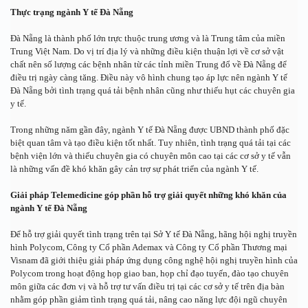
Thực trạng ngành Y tế Đà Nẵng
Đà Nẵng là thành phố lớn trực thuộc trung ương và là Trung tâm của miền 
Trung Việt Nam. Do vị trí địa lý và những điều kiện thuận lợi về cơ sở vật 
chất nên số lượng các bệnh nhân từ các tỉnh miền Trung đổ về Đà Nẵng để 
điều trị ngày càng tăng. Điều này vô hình chung tạo áp lực nên ngành Y tế 
Đà Nẵng bởi tình trạng quá tải bệnh nhân cũng như thiếu hụt các chuyên gia 
y tế. 
Trong những năm gần đây, ngành Y tế Đà Nẵng được UBND thành phố đặc 
biệt quan tâm và tạo điều kiện tốt nhất. Tuy nhiên, tình trạng quá tải tại các 
bệnh viện lớn và thiếu chuyên gia có chuyên môn cao tại các cơ sở y tế vẫn 
là những vấn đề khó khăn gây cản trợ sự phát triển của ngành Y tế.
Giải pháp Telemedicine góp phần hỗ trợ giải quyết những khó khăn của 
ngành Y tế Đà Nẵng
Để hỗ trợ giải quyết tình trạng trên tại Sở Y tế Đà Nẵng, hãng hội nghị truyền 
hình Polycom, Công ty Cổ phần Ademax và Công ty Cổ phần Thương mại 
Visnam đã giới thiệu giải pháp ứng dụng công nghệ hội nghị truyền hình của 
Polycom trong hoạt động họp giao ban, họp chỉ đạo tuyến, đào tạo chuyên 
môn giữa các đơn vị và hỗ trợ tư vấn điều trị tại các cơ sở y tế trên địa bàn 
nhằm góp phần giảm tình trạng quá tải, nâng cao năng lực đội ngũ chuyên 