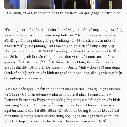
Hội chẩn, tư vấn, khám chữa bệnh và mổ từ xa với giải pháp Telemedicine
Nội dung của buổi hội thảo nhằm chia sẻ và giới thiệu về ứng dụng của công 
nghệ hội nghị truyền hình vào trong lĩnh vực Y tế nói chung và ngành Y tế 
Đà Nẵng nói riêng nhằm giải quyết những vấn đề về mặt chuyên môn và 
nhân sự y tế tại địa phương. Hội thảo có sự hiện diện của ông Đặng Việt 
Dũng – Phó Chủ tịch UBND TP Đà Nẵng, đại diện Bộ Y tế, Sở Y tế Đà Nẵng, 
các Sở ban ngành lân cận cũng như các đơn vị chuyên môn trực thuộc sự 
quản lý của UBND và Sở Y tế Đà Nẵng. Đặc biệt hơn, Hội thảo có sự tham 
gia của đại diện Bệnh viện Đa Khoa tỉnh Quảng Ninh – đơn vị đã ứng dụng 
thành công hội nghị truyền hình trong công tác chỉ đạo, đào tạo và thực hiện 
các nghiệp vụ chuyên môn.
Buổi Hội thảo gồm 2 phần chính: phần đầu giới thiệu của đại diện Polycom 
và Công ty Cổ phần Ademax – nhà tích hợp giải pháp Telemedicine – 
Platinum Partner của Polycom về những ứng dụng của hội nghị truyền hình 
vào trong Y tế và lợi ích của giải pháp Telemedicine. Phần 2 là chia sẻ kinh 
nghiệm thực tế của đại diện Bệnh viện Đa khoa Quảng Ninh về kết quả khi 
triển khai hệ thống Telemedicine trong hoạt động của bệnh viện và truyền 
hình trực tiếp 1 ca hội chẩn tại đầu cầu Bệnh viện Sản – Nhi Đà Nẵng.