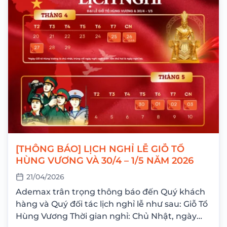
[THÔNG BÁO] LỊCH NGHỈ LỄ GIỖ TỔ
HÙNG VƯƠNG VÀ 30/4 – 1/5 NĂM 2026
21/04/2026
Ademax trân trọng thông báo đến Quý khách
hàng và Quý đối tác lịch nghỉ lễ như sau: Giỗ Tổ
Hùng Vương Thời gian nghỉ: Chủ Nhật, ngày