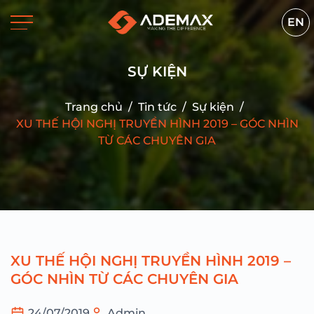
EN
SỰ KIỆN
Trang chủ
/
Tin tức
/
Sự kiện
/
XU THẾ HỘI NGHỊ TRUYỀN HÌNH 2019 – GÓC NHÌN
TỪ CÁC CHUYÊN GIA
XU THẾ HỘI NGHỊ TRUYỀN HÌNH 2019 –
GÓC NHÌN TỪ CÁC CHUYÊN GIA
24/07/2019
Admin