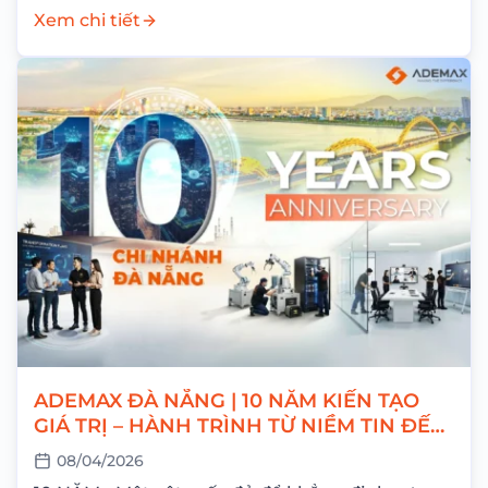
26/04/2026 Nghỉ bù: Thứ Hai,...
Xem chi tiết
ADEMAX ĐÀ NẴNG | 10 NĂM KIẾN TẠO
GIÁ TRỊ – HÀNH TRÌNH TỪ NIỀM TIN ĐẾN
THÀNH CÔNG
08/04/2026