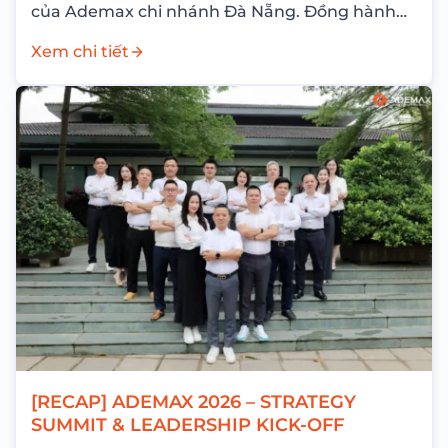
của Ademax chi nhánh Đà Nẵng. Đồng hành
cùng hành...
Xem chi tiết
[RECAP] ADEMAX 2026 – STRATEGY
SUMMIT & LEADERSHIP KICK-OFF