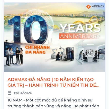
ADEMAX ĐÀ NẴNG | 10 NĂM KIẾN TẠO
GIÁ TRỊ – HÀNH TRÌNH TỪ NIỀM TIN ĐẾN
THÀNH CÔNG
08/04/2026
10 NĂM - Một cột mốc đủ để khẳng định sự
trưởng thành bền vững và năng lực phát triển