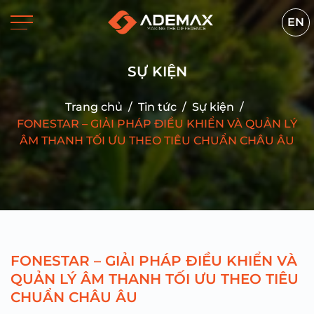
EN
SỰ KIỆN
Trang chủ
/
Tin tức
/
Sự kiện
/
FONESTAR – GIẢI PHÁP ĐIỀU KHIỂN VÀ QUẢN LÝ
ÂM THANH TỐI ƯU THEO TIÊU CHUẨN CHÂU ÂU
FONESTAR – GIẢI PHÁP ĐIỀU KHIỂN VÀ
QUẢN LÝ ÂM THANH TỐI ƯU THEO TIÊU
CHUẨN CHÂU ÂU