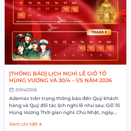
[THÔNG BÁO] LỊCH NGHỈ LỄ GIỖ TỔ
HÙNG VƯƠNG VÀ 30/4 – 1/5 NĂM 2026
21/04/2026
Ademax trân trọng thông báo đến Quý khách
hàng và Quý đối tác lịch nghỉ lễ như sau: Giỗ Tổ
Hùng Vương Thời gian nghỉ: Chủ Nhật, ngày
26/04/2026 Nghỉ bù: Thứ Hai,...
Xem chi tiết