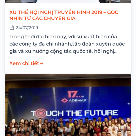
XU THẾ HỘI NGHỊ TRUYỀN HÌNH 2019 – GÓC
NHÌN TỪ CÁC CHUYÊN GIA
24/07/2019
Trong thời đại hiện nay, với sự xuất hiện của
các công ty đa chi nhánh,tập đoàn xuyên quốc
gia và xu hướng cộng tác quốc tế, hội nghị
truyền...
Xem chi tiết