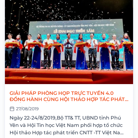
GIẢI PHÁP PHÒNG HỌP TRỰC TUYẾN 4.0
ĐỒNG HÀNH CÙNG HỘI THẢO HỢP TÁC PHÁT
TRIỂN CNTT LẦN THỨ 23
27/08/2019
Ngày 22-24/8/2019,Bộ TT& TT, UBND tỉnh Phú
Yên và Hội Tin học Việt Nam phối hợp tổ chức
Hội thảo Hợp tác phát triển CNTT -TT Việt Nam