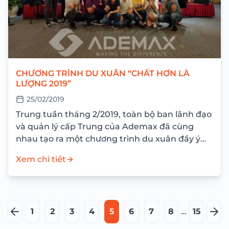
CHƯƠNG TRÌNH DU XUÂN “CHẤT HƠN LÀ
LƯỢNG 2019”
25/02/2019
Trung tuần tháng 2/2019, toàn bộ ban lãnh đạo
và quản lý cấp Trung của Ademax đã cùng
nhau tạo ra một chương trình du xuân đầy ý
nghĩa. Đây...
Xem chi tiết
1
2
3
4
5
6
7
8
…
15
Trang
Tra