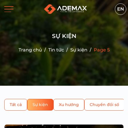
EN
SỰ KIỆN
Trang chủ
/
Tin tức
/
Sự kiện
/
Page 5
Tất cả
Sự kiện
Xu hướng
Chuyển đổi số