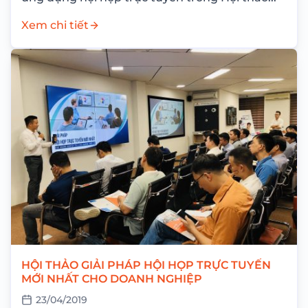
Xem chi tiết
HỘI THẢO GIẢI PHÁP HỘI HỌP TRỰC TUYẾN
MỚI NHẤT CHO DOANH NGHIỆP
23/04/2019